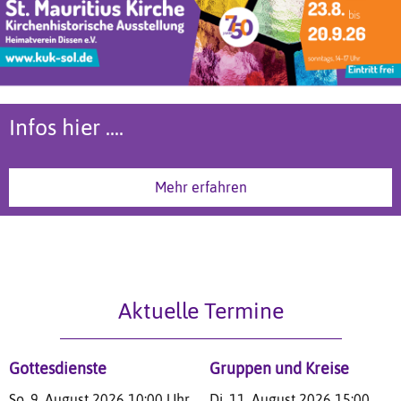
750 Jahre St. Mauritius - Feiern Sie mit!
Infos hier ....
Mehr erfahren
Mehr erfahren
Aktuelle Termine
Gottesdienste
Gruppen und Kreise
So, 9. August 2026 10:00 Uhr
Di, 11. August 2026 15:00