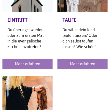
EINTRITT
TAUFE
Du überlegst wieder
Du willst dein Kind
oder zum ersten Mal
taufen lassen? Oder
in die evangelische
dich selbst taufen
Kirche einzutreten?
lassen? Wie schön!
Darüber würden wir
Hier findest du
uns sehr freuen!
hoffentlich alles rund
um das wunderbare
Mehr erfahren
Mehr erfahren
Ereignis einer Taufe.