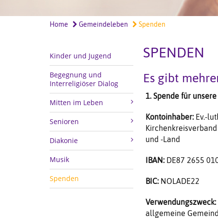
Home
Gemeindeleben
Spenden
SPENDEN
Kinder und Jugend
Begegnung und
Es gibt mehrer
Interreligiöser Dialog
1. Spende für unser
Mitten im Leben
Kontoinhaber:
Ev.-lut
Senioren
Kirchenkreisverband
und -Land
Diakonie
Musik
IBAN:
DE87 2655 010
Spenden
BIC:
NOLADE22
Verwendungszweck:
allgemeine Gemeind