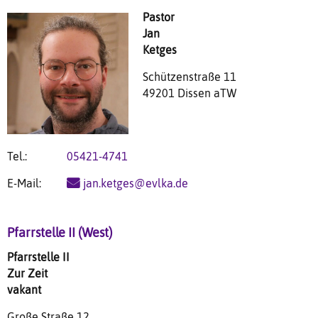
Pastor
Jan
Ketges
Schützenstraße 11
49201 Dissen aTW
Tel.:
05421-4741
E-Mail:
jan.ketges@evlka.de
Pfarrstelle II (West)
Pfarrstelle II
Zur Zeit
vakant
Große Straße 12